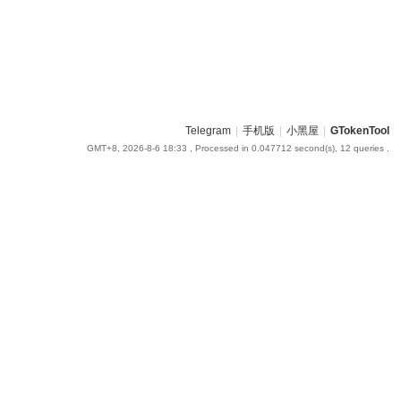
Telegram
|
手机版
|
小黑屋
|
GTokenTool
GMT+8, 2026-8-6 18:33
, Processed in 0.047712 second(s), 12 queries .