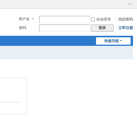
切
换
用户名
自动登录
找回密码
到
窄
密码
立即注册
登录
版
快捷导航