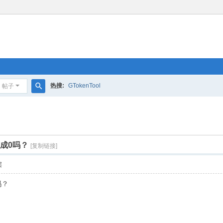
热搜:
GTokenTool
帖子
搜
索
成0吗？
[复制链接]
层
吗？