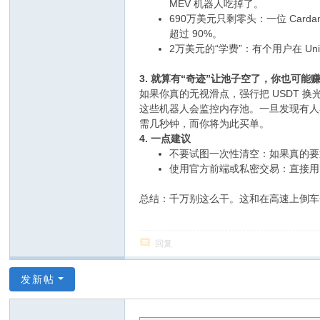
MEV 机器人吃掉了。
690万美元只剩零头：一位 Carda
超过 90%。
2万美元的“学费”：有个用户在 U
3. 就算有“奇迹”让池子空了，你也可能
如果你真的无视滑点，强行把 USDT 换
这些机器人会监控内存池。一旦发现有人
需几秒钟，而你将为此买单。
4. 一点建议
不要试图一次性清空：如果真的要
使用官方前端或私密交易：直接用 Unis
总结：千万别这么干。这和在高速上倒车
回复
发新帖