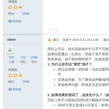
管理员
积分
2096
发消息
回复
admin
楼主
|
发表于 2026-3-31 18:12:46
|
显
理论上可以，但在实际操作中几乎不可能
如果你想通过一次卖出，把某个池子里的 
336
332
2096
简单来说，池子里的两种资产（比如你卖出
主题
回帖
积分
1. 为什么你无法“清空”池子？
滑点会吞噬一切价值：当你试图用你的
管理员
币。
交易会失败：为了避免这种极端情
积分
2096
资金效率问题：即使是主流交易对
发消息
2. 如果你真的尝试了，会发生什么？（
历史上有不少因低流动性或大额操作导致
5000万美元变成3.6万美元：有用