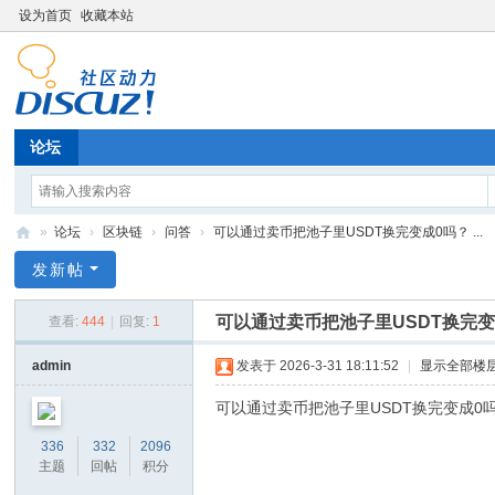
设为首页
收藏本站
论坛
»
论坛
›
区块链
›
问答
›
可以通过卖币把池子里USDT换完变成0吗？ ...
G
发新帖
T
可以通过卖币把池子里USDT换完变
查看:
444
|
回复:
1
ok
en
admin
发表于 2026-3-31 18:11:52
|
显示全部楼
T
可以通过卖币把池子里USDT换完变成0
oo
336
332
2096
l
主题
回帖
积分