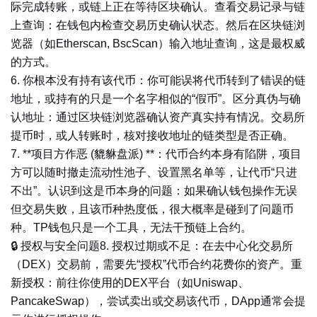
际完成转账，或链上正在等待区块确认。查看交易记录与链
上查询：在钱包内检查交易历史确认状态。然后在区块链浏
览器（如Etherscan, BscScan）输入地址查询，这是最权威
的方式。
6. 你根本没有持有该代币：你可能误将代币转到了错误的链
地址，或持有的只是一个名字相似的“假币”。区分真伪与确
认地址：通过区块链浏览器确认资产真实持有情况。交易所
提币时，或人转账时，核对接收地址的链类型是否正确。
7. **项目方作恶 (貔貅盘派) **：代币合约本身有陷阱，项目
方可以随时撤走流动性池子、设置黑名单等，让代币“只进
不出”。认识到这是币本身的问题：如果确认钱包操作无误
但交易失败，且该币种热度低，很大概率是碰到了问题币
种。TP钱包只是一个工具，无法干预链上合约。
🔒 授权与安全问题8. 授权过期或不足：在去中心化交易所
（DEX）交易前，需要先“授权”代币合约花费你的资产。重
新授权：前往你使用的DEX平台（如Uniswap、
PancakeSwap），尝试卖出或交易该代币，DApp通常会提